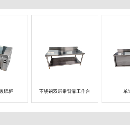
暖碟柜
不锈钢双层带背靠工作台
单