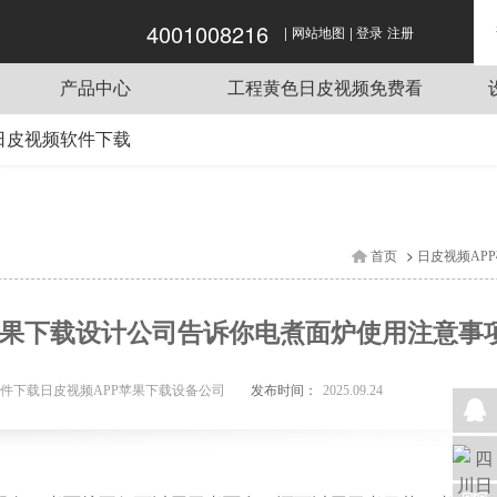
4001008216
|
|
日皮视频软件下载,日皮视频APP苹果下载,日
网站地图
登录
注册
皮视频APP破解版,黄色日皮视频免费看
产品中心
工程黄色日皮视频免费看
商用炉灶
酒店日皮视频APP苹果下载工程项目
日皮视频软件下载
传菜电梯
单位日皮视频APP苹果下载工程项目
系方式
蒸煮设备
餐饮日皮视频APP苹果下载工程项目
线留言
抽排系统
企业日皮视频APP苹果下载工程项目
>
首页
日皮视频AP
食品机械
学校日皮视频APP苹果下载工程项目
制冷设备
苹果下载设计公司告诉你电煮面炉使用注意事
日皮视频APP苹果下载用车
调理设备
发布时间：
件下载日皮视频APP苹果下载设备公司
2025.09.24
日皮视频APP苹果下载桌椅